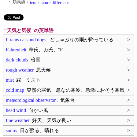
・ 類義語：
temperature difference
"天気と気候"の英単語
It rains cats and dogs.
どしゃぶりの雨が降っている
>
Fahrenheit
華氏、カ氏、°F
>
dark clouds
暗雲
>
rough weather
悪天候
>
mist
霧、ミスト
>
cold snap
突然の寒気、急なの寒波、急激におそう寒気
>
meteorological observator..
気象台
>
head wind
向かい風
>
fine weather
好天、天気が良い
>
sunny
日が照る、晴れる
>