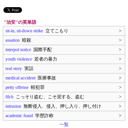
"治安"の英単語
sit-in, sit-down strike
立てこもり
>
assation
暗殺
>
interpol notice
国際手配
>
youth violence
若者の暴力
>
real story
実話
>
medical accident
医療事故
>
petty offense
軽犯罪
>
filch
こっそり盗む、こそ泥する、盗む
>
intrusion
無断侵入、侵入、押し入り、押し付け
>
academic fraud
学歴詐称
>
一覧