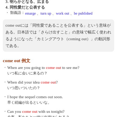
3. 明らかとなる、広まる
4. 同性愛だと公表する
・ 類義語：
emarge
、
turn up
、
work out
、
be published
come outには「同性愛であることを公表する」という意味が
ある。日本語では「さらけ出すこと」の意味で幅広く使われ
るようになった「カミングアウト（coming out）」の動詞形
である。
come out 例文
・
When are you going to
come out
to see me?
いつ私に会いに来るの？
・
When did your idea
come out
?
いつ思いついたの？
・
I hope the sequel comes out soon.
早く続編が出るといいな。
・
Can you
come out
with us tonight?