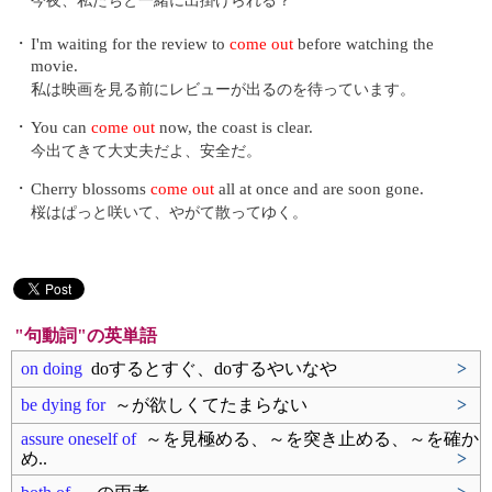
今夜、私たちと一緒に出掛けられる？
・
I'm waiting for the review to
come out
before watching the
movie.
私は映画を見る前にレビューが出るのを待っています。
・
You can
come out
now, the coast is clear.
今出てきて大丈夫だよ、安全だ。
・
Cherry blossoms
come out
all at once and are soon gone.
桜はぱっと咲いて、やがて散ってゆく。
"句動詞"の英単語
on doing
doするとすぐ、doするやいなや
>
be dying for
～が欲しくてたまらない
>
assure oneself of
～を見極める、～を突き止める、～を確か
め..
>