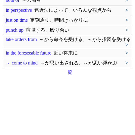
both of
～の両者
>
in perspective
遠近法によって、いろんな観点から
>
just on time
定刻通り、時間きっかりに
>
punch up
喧嘩する、殴り合い
>
take orders from
～から命令を受ける、～から指図を受ける
>
in the foreseeable future
近い将来に
>
～ come to mind
～が思い出される、～が思い浮かぶ
>
一覧