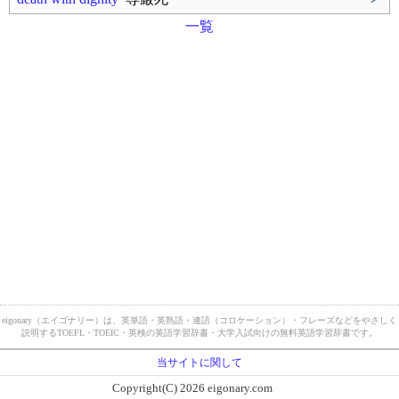
一覧
eigonary（エイゴナリー）は、英単語・英熟語・連語（コロケーション）・フレーズなどをやさしく
説明するTOEFL・TOEIC・英検の英語学習辞書・大学入試向けの無料英語学習辞書です。
当サイトに関して
Copyright(C) 2026 eigonary.com