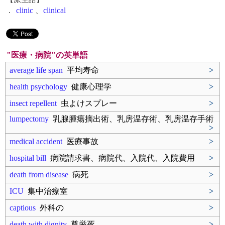
.
clinic
、
clinical
"医療・病院"の英単語
average life span
平均寿命
>
health psychology
健康心理学
>
insect repellent
虫よけスプレー
>
lumpectomy
乳腺腫瘍摘出術、乳房温存術、乳房温存手術
>
medical accident
医療事故
>
hospital bill
病院請求書、病院代、入院代、入院費用
>
death from disease
病死
>
ICU
集中治療室
>
captious
外科の
>
death with dignity
尊厳死
>