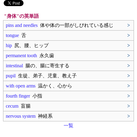
"身体"の英単語
pins and needles
体や体の一部がしびれている感じ
>
tongue
舌
>
hip
尻、腰、ヒップ
>
permanent tooth
永久歯
>
intestinal
腸の、腸に寄生する
>
pupil
生徒、弟子、児童、教え子
>
with open arms
温かく、心から
>
fourth finger
小指
>
cecum
盲腸
>
nervous system
神経系
>
一覧