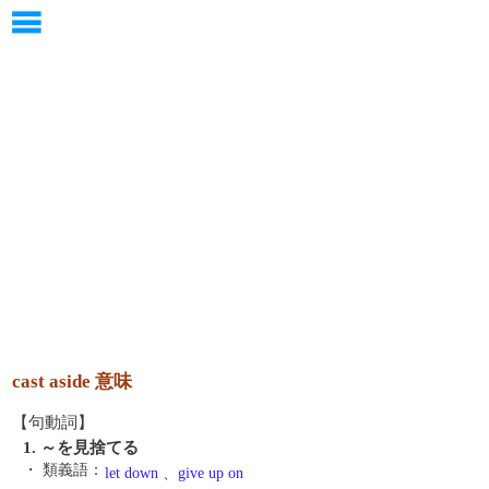
cast aside 意味
【句動詞】
1. ～を見捨てる
・ 類義語：
let down
、
give up on