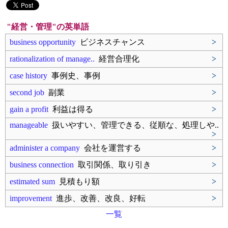
"経営・管理"の英単語
business opportunity
ビジネスチャンス
>
rationalization of manage..
経営合理化
>
case history
事例史、事例
>
second job
副業
>
gain a profit
利益は得る
>
manageable
扱いやすい、管理できる、従順な、処理しや..
>
administer a company
会社を運営する
>
business connection
取引関係、取り引き
>
estimated sum
見積もり額
>
improvement
進歩、改善、改良、好転
>
一覧