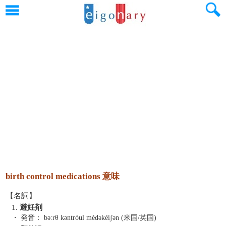
birth control medications 意味
【名詞】
1.
避妊剤
・ 発音：
bəːrθ kəntróul mèdəkéiʃən (米国/英国)