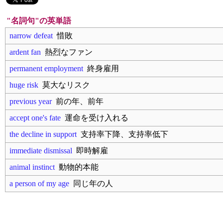
"名詞句"の英単語
narrow defeat
惜敗
ardent fan
熱烈なファン
permanent employment
終身雇用
huge risk
莫大なリスク
previous year
前の年、前年
accept one's fate
運命を受け入れる
the decline in support
支持率下降、支持率低下
immediate dismissal
即時解雇
animal instinct
動物的本能
a person of my age
同じ年の人