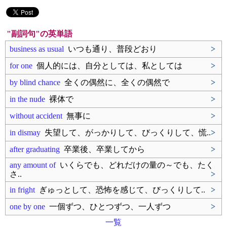
"副詞句"の英単語
business as usual
いつも通り、普段どおり
>
for one
個人的には、自分としては、私としては
>
by blind chance
全くの偶然に、全くの偶然で
>
in the nude
裸体で
>
without accident
無事に
>
in dismay
失望して、がっかりして、びっくりして、慌..
>
after graduating
卒業後、卒業してから
>
any amount of
いくらでも、どれだけの量の～でも、たく
さ..
>
in fright
ぎゅっとして、恐怖を感じて、びっくりして..
>
one by one
一個ずつ、ひとつずつ、一人ずつ
>
一覧