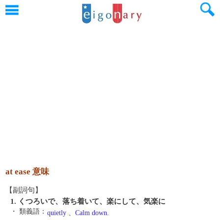
at ease 意味
【副詞句】
1. くつろいで、落ち着いて、楽にして、気楽に
・ 類義語：
quietly
、
Calm down.