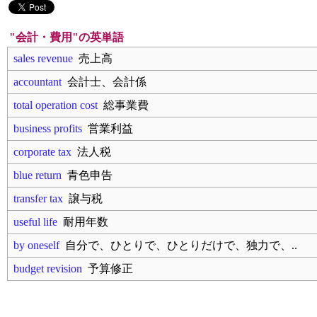
"会計・費用"の英単語
sales revenue
売上高
accountant
会計士、会計係
total operation cost
総事業費
business profits
営業利益
corporate tax
法人税
blue return
青色申告
transfer tax
譲与税
useful life
耐用年数
by oneself
自分で、ひとりで、ひとりだけで、独力で、..
budget revision
予算修正