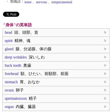
・ 類義語：
tense
、
nervous
、
temperamental
"身体"の英単語
head
頭、頭部、首
>
spirit
精神、魂
>
gland
腺、分泌腺、体の腺
>
deep wrinkles
深いしわ
>
back tooth
奥歯
>
forehead
額、ひたい、前額部、前面
>
stomach
胃、おなか
>
ovum
卵子
>
spermatozoon
精子
>
organ
内臓、臓器
>