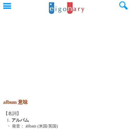
album 意味
【名詞】
1.
アルバム
・ 発音：
ǽlbəm (米国/英国)