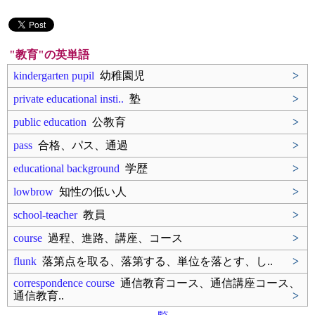
"教育"の英単語
kindergarten pupil
幼稚園児
>
private educational insti..
塾
>
public education
公教育
>
pass
合格、パス、通過
>
educational background
学歴
>
lowbrow
知性の低い人
>
school-teacher
教員
>
course
過程、進路、講座、コース
>
flunk
落第点を取る、落第する、単位を落とす、し..
>
correspondence course
通信教育コース、通信講座コース、
通信教育..
>