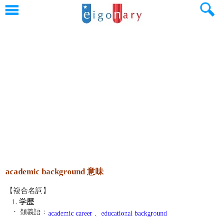
academic background 意味
【複合名詞】
1.
学歴
・ 類義語：
academic career
、
educational background