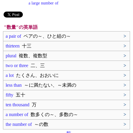
a large number of
"数量"の英単語
a pair of
ペアの～、ひと組の～
>
thirteen
十三
>
plural
複数、複数型
>
two or three
二、三
>
a lot
たくさん、おおいに
>
less than
～に満たない、～未満の
>
fifty
五十
>
ten thousand
万
>
a number of
数多くの～、多数の～
>
the number of
～の数
>