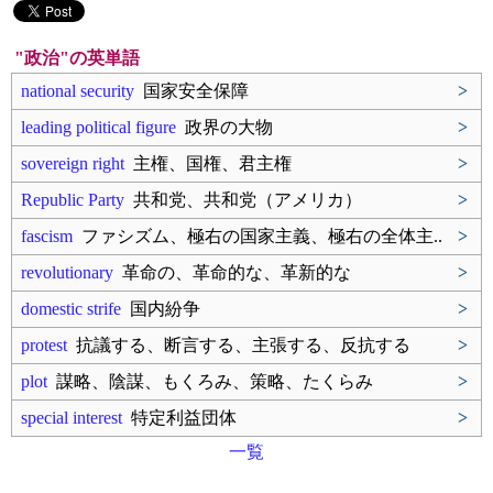
"政治"の英単語
national security
国家安全保障
>
leading political figure
政界の大物
>
sovereign right
主権、国権、君主権
>
Republic Party
共和党、共和党（アメリカ）
>
fascism
ファシズム、極右の国家主義、極右の全体主..
>
revolutionary
革命の、革命的な、革新的な
>
domestic strife
国内紛争
>
protest
抗議する、断言する、主張する、反抗する
>
plot
謀略、陰謀、もくろみ、策略、たくらみ
>
special interest
特定利益団体
>
一覧