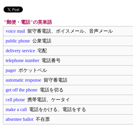
"郵便・電話"の英単語
voice mail
留守番電話、ボイスメール、音声メール
public phone
公衆電話
delivery service
宅配
telephone number
電話番号
pager
ポケットベル
automatic response
留守番電話
get off the phone
電話を切る
cell phone
携帯電話、ケータイ
make a call
電話をかける、電話をする
absentee ballot
不在票