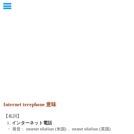
Internet terephone 意味
【名詞】
1.
インターネット電話
・ 発音：
ɪntərnet téləfòun (米国) 、ɪntənet téləfòun (英国)