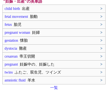
"妊娠・出産"の英単語
child birth
出産
>
fetal movement
胎動
>
fetus
胎児
>
pregnant woman
妊婦
>
gestation
懐胎
>
dystocia
難産
>
cesarean
帝王切開
>
pregnant
妊娠中の、妊娠した
>
twins
ふたご、双生児、ツインズ
>
amniotic fluid
羊水
>
一覧