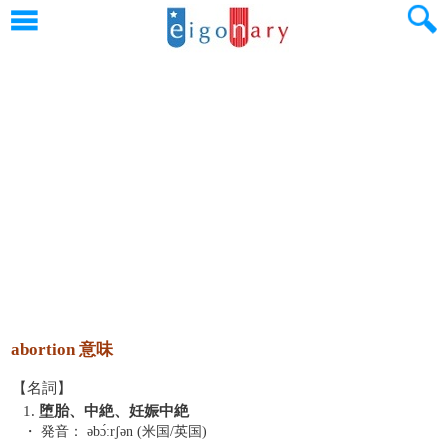
abortion 意味
【名詞】
1.
堕胎、中絶、妊娠中絶
・ 発音：
əbɔ́ːrʃən (米国/英国)